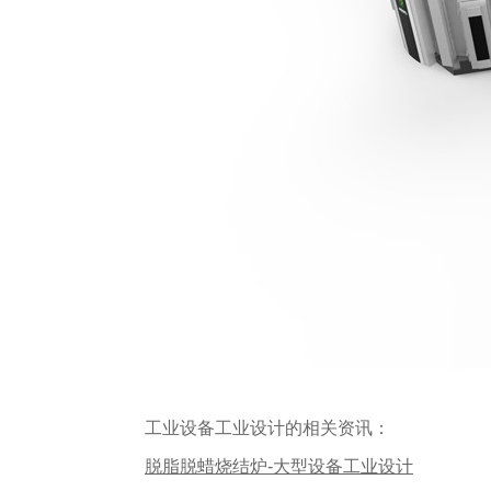
工业设备工业设计的相关资讯：
脱脂脱蜡烧结炉-大型设备工业设计