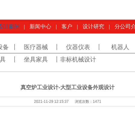
设计案例
|
新闻中心
|
客户
|
设计研究
|
分公司
设计案例
|
新闻中心
|
客户
|
设计研究
|
分公司
设备
医疗器械
仪器仪表
机器人
具
坐具家具
非标机械设计
真空炉工业设计-大型工业设备外观设计
2021-11-29 12:15:37
浏览次数：
1471