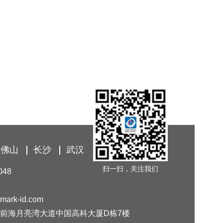
佛山
长沙
武汉
扫一扫，关注我们
048
mark-id.com
山区前海月亮湾大道中国高科大厦D栋7楼